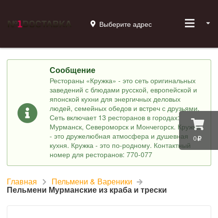
Выберите адрес
Сообщение
Рестораны «Кружка» - это сеть оригинальных
заведений с блюдами русской, европейской и
японской кухни для энергичных деловых
людей, семейных обедов и встреч с друзьями.
Сеть включает 13 ресторанов в городах:
Мурманск, Североморск и Мончегорск. Кружка
- это дружелюбная атмосфера и душевная
0
кухня. Кружка - это по-родному. Контактный
номер для ресторанов: 770-077
Главная
Пельмени & Вареники
Пельмени Мурманские из краба и трески