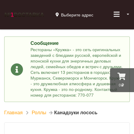
Выберите адрес
Сообщение
Рестораны «Кружка» - это сеть оригинальных
заведений с блюдами русской, европейской и
японской кухни для энергичных деловых
людей, семейных обедов и встреч с друзьями.
Сеть включает 13 ресторанов в городах:
Мурманск, Североморск и Мончегорск. Кружка
- это дружелюбная атмосфера и душевная
0
кухня. Кружка - это по-родному. Контактный
номер для ресторанов: 770-077
Главная
Роллы
Канадзуки лосось