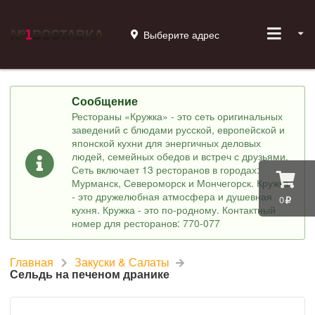
Выберите адрес
Сообщение
Рестораны «Кружка» - это сеть оригинальных
заведений с блюдами русской, европейской и
японской кухни для энергичных деловых
людей, семейных обедов и встреч с друзьями.
Сеть включает 13 ресторанов в городах:
Мурманск, Североморск и Мончегорск. Кружка
- это дружелюбная атмосфера и душевная
0
кухня. Кружка - это по-родному. Контактный
номер для ресторанов: 770-077
Главная
Закуски & Салаты
Сельдь на печеном дранике