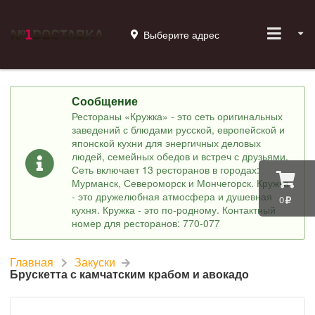
Выберите адрес
Сообщение
Рестораны «Кружка» - это сеть оригинальных
заведений с блюдами русской, европейской и
японской кухни для энергичных деловых
людей, семейных обедов и встреч с друзьями.
Сеть включает 13 ресторанов в городах:
Мурманск, Североморск и Мончегорск. Кружка
- это дружелюбная атмосфера и душевная
0
кухня. Кружка - это по-родному. Контактный
номер для ресторанов: 770-077
Главная
Закуски
Брускетта с камчатским крабом и авокадо