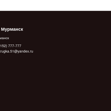
. Мурманск
манск
152) 777-777
.krugka.51@yandex.ru