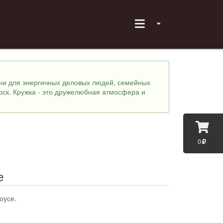
хни для энергичных деловых людей, семейных
рск. Кружка - это дружелюбная атмосфера и
0
е
оусе.