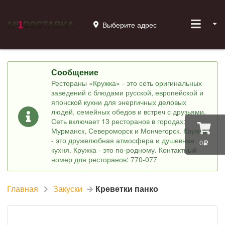
Выберите адрес
Сообщение
Рестораны «Кружка» - это сеть оригинальных
заведений с блюдами русской, европейской и
японской кухни для энергичных деловых
людей, семейных обедов и встреч с друзьями.
Сеть включает 13 ресторанов в городах:
Мурманск, Североморск и Мончегорск. Кружка
- это дружелюбная атмосфера и душевная
0
кухня. Кружка - это по-родному. Контактный
номер для ресторанов: 770-077
Главная
Закуски
Креветки панко