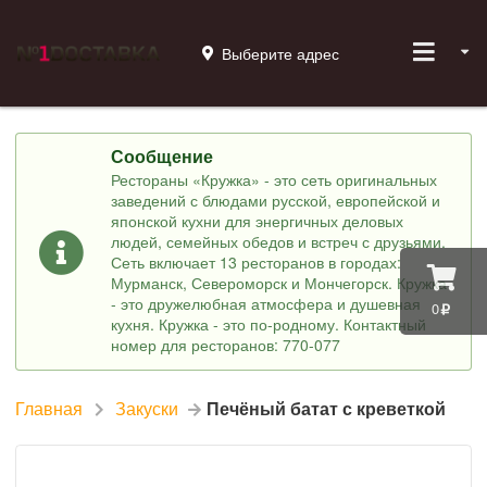
Выберите адрес
Сообщение
Рестораны «Кружка» - это сеть оригинальных
заведений с блюдами русской, европейской и
японской кухни для энергичных деловых
людей, семейных обедов и встреч с друзьями.
Сеть включает 13 ресторанов в городах:
Мурманск, Североморск и Мончегорск. Кружка
- это дружелюбная атмосфера и душевная
0
кухня. Кружка - это по-родному. Контактный
номер для ресторанов: 770-077
Главная
Закуски
Печёный батат с креветкой