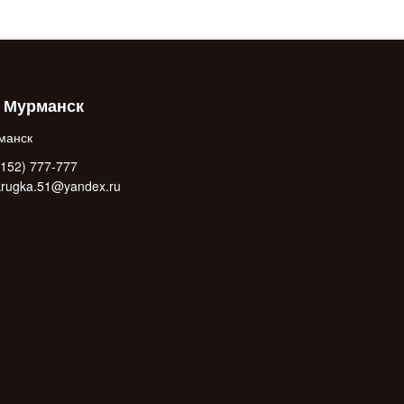
. Мурманск
манск
152) 777-777
.krugka.51@yandex.ru