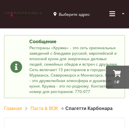
Выберите адрес
Сообщение
Рестораны «Кружка» - это сеть оригинальных
заведений с блюдами русской, европейской и
японской кухни для энергичных деловых
людей, семейных обедов и встреч с друзьями.
Сеть включает 13 ресторанов в городах:
Мурманск, Североморск и Мончегорск. Кружка
- это дружелюбная атмосфера и душевная
0
кухня. Кружка - это по-родному. Контактный
номер для ресторанов: 770-077
Главная
Паста & ВОК
Спагетти Карбонара